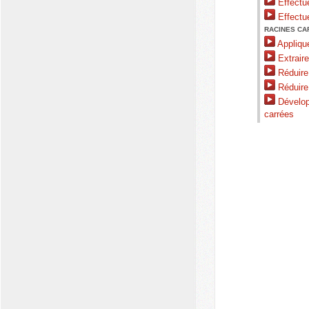
Effectue
Effectu
RACINES CA
Applique
Extraire
Réduire 
Réduire 
Dévelop
carrées