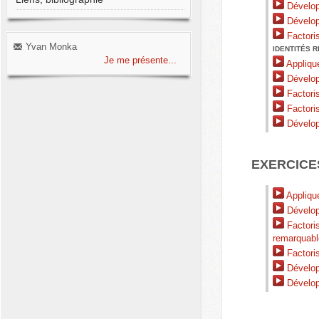
Dévelop
Dévelop
Factori
Yvan Monka
IDENTITÉS 
Je me présente...
Applique
Développ
Factoris
Factoris
Dévelop
EXERCICE
Applique
Développ
Factoris
remarquabl
Factoris
Développ
Développ