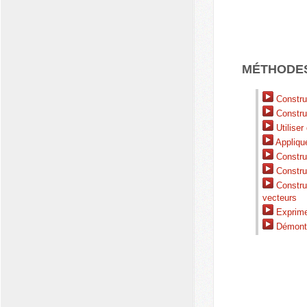
MÉTHODE
Construi
Construi
Utiliser
Applique
Construi
Construi
Constru
vecteurs
Exprimer
Démontr