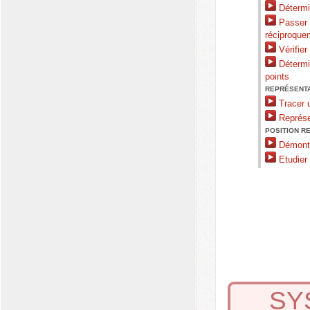
Détermin
Passer d
réciproque
Vérifier
Détermin
points
REPRÉSENTA
Tracer u
Représen
POSITION RE
Démontre
Etudier 
SY