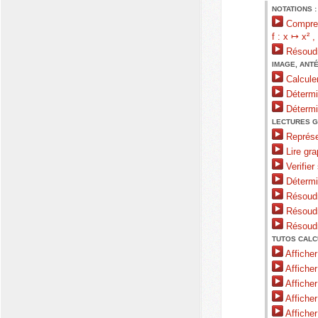
NOTATIONS :
Comprend
f : x ↦ x² ,
Résoudre
IMAGE, ANTÉ
Calculer
Détermi
Détermin
LECTURES G
Représe
Lire gr
Verifier
Détermin
Résoudr
Résoudr
Résoudr
TUTOS CALC
Afficher
Affiche
Afficher
Afficher
Afficher