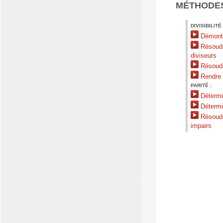
MÉTHODE
DIVISIBILITÉ 
Démontre
Résoudr
diviseurs
Résoudre
Rendre u
PARITÉ :
Détermin
Détermin
Résoudr
impairs