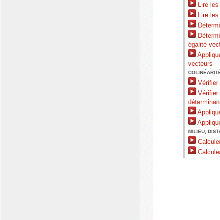
Lire les
Lire les
Détermin
Détermin
égalité vect
Appliqu
vecteurs
COLINÉARITÉ
Vérifier
Vérifier
déterminan
Applique
Applique
MILIEU, DIST
Calculer
Calculer