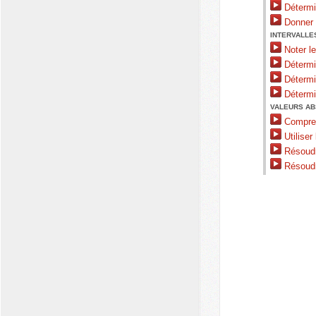
Détermin
Donner 
INTERVALLES
Noter le
Détermin
Détermin
Détermin
VALEURS AB
Comprend
Utiliser
Résoudr
Résoudr