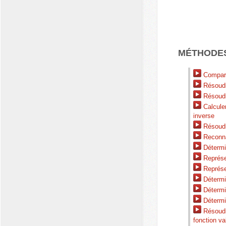
MÉTHODE
Comparer
Résoudre
Résoudre
Calculer
inverse
Résoudre
Reconnaî
Détermin
Représen
Représen
Détermin
Détermin
Détermin
Résoudr
fonction va