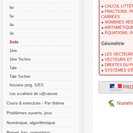
●
CALCUL LITTÉ
6e
●
FRACTIONS, P
5e
CARRÉES
●
NOMBRES RÉ
4e
●
ARITHMÉTIQU
●
ÉQUATIONS, I
3e
2nde
Géométrie
1ère
●
LES VECTEUR
1ère Techno
●
VECTEURS ET
●
DROITES DU P
Tale
●
SYSTÈMES D’
Tale Techno
Anciens prog. S/ES
PRO
Les e-cahiers de v@cances
Cours & exercices - Par thème
Numériq
Problèmes ouverts, jeux
Numérique, algorithmique
Brevet, bac, orientation