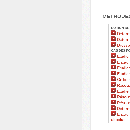
MÉTHODE
NOTION DE 
Détermi
Détermi
Dresser
CAS DES F
Etudier 
Encadre
Etudier
Etudier
Ordonne
Résoudr
Etudier 
Résoudr
Résoudr
Détermi
Encadre
absolue