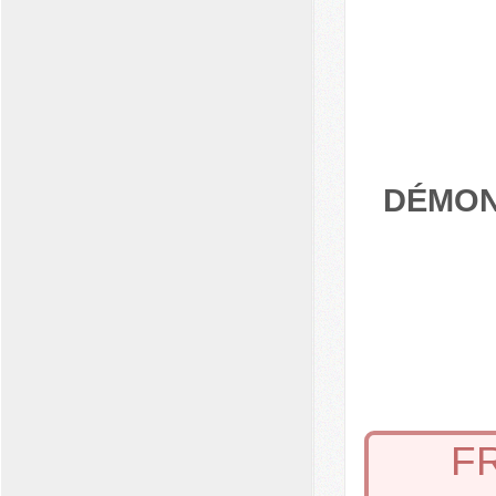
DÉMONS
F