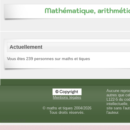
Actuellement
Vous êtes 239 personnes sur maths et tiques
Aucune reprod
autres que cel
Mentions légales
L122-5 du cod
intellectuelle,
© maths et tiques 2004/2026
site sans l'au
Tous droits réservés.
l'auteur.
jeudi 6 août 2026