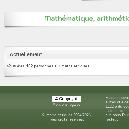
Actuellement
Vous êtes 462 personnes sur maths et tiques
Aucune reprod
autres que cel
Mentions légales
L122-5 du cod
intellectuelle,
© maths et tiques 2004/2026
site sans l'au
Tous droits réservés.
l'auteur.
dimanche 9 août 2026