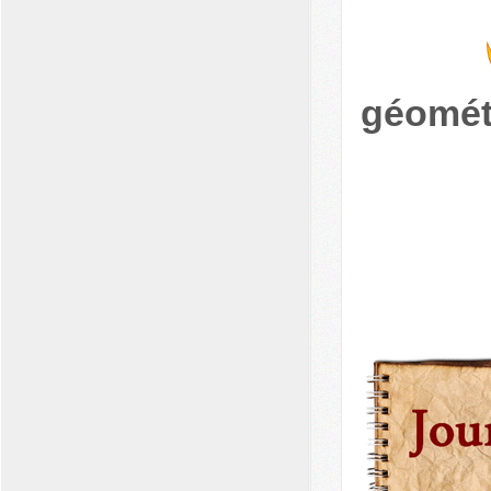
géomét