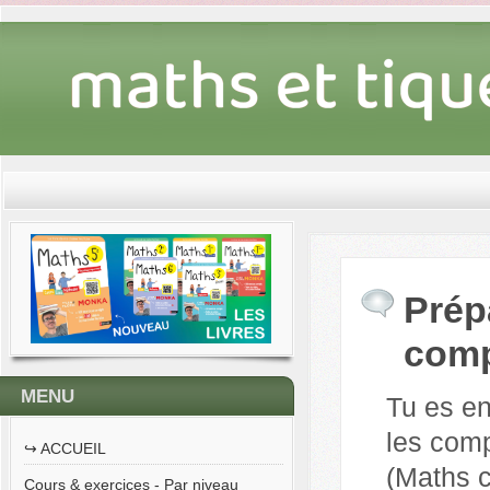
Prép
comp
MENU
Tu es en
les com
↪︎ ACCUEIL
(Maths c
Cours & exercices - Par niveau