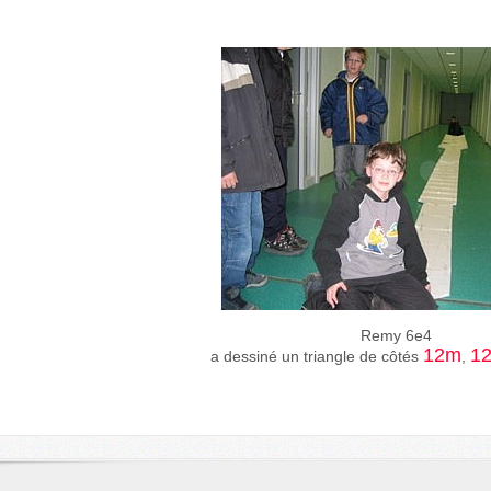
Remy 6e4
12m
1
a dessiné un triangle de côtés
,