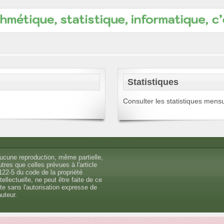
Statistiques
Consulter les statistiques mens
© ALLROUNDER
ucune reproduction, même partielle,
utres que celles prévues à l'article
122-5 du code de la propriété
ntellectuelle, ne peut être faite de ce
ite sans l'autorisation expresse de
auteur.