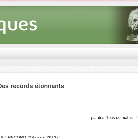
Des records étonnants
... par des "fous de maths" !
U RECORD (19 mars 2013) :