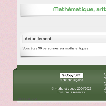
Actuellement
Vous êtes 96 personnes sur maths et tiques
A
a
Mentions légales
L
i
© maths et tiques 2004/2026
s
Tous droits réservés.
l'
jeudi 6 août 2026