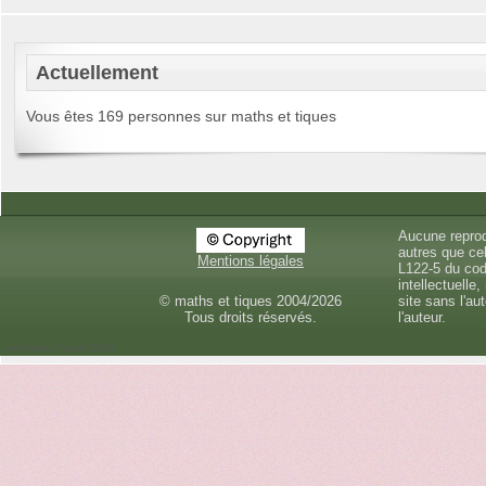
Actuellement
Vous êtes 169 personnes sur maths et tiques
Aucune reprod
autres que cel
Mentions légales
L122-5 du cod
intellectuelle,
© maths et tiques 2004/2026
site sans l'au
Tous droits réservés.
l'auteur.
vendredi 7 août 2026