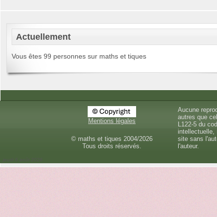
Actuellement
Vous êtes 99 personnes sur maths et tiques
Aucune reprod
autres que cel
Mentions légales
L122-5 du cod
intellectuelle,
© maths et tiques 2004/2026
site sans l'au
Tous droits réservés.
l'auteur.
jeudi 6 août 2026