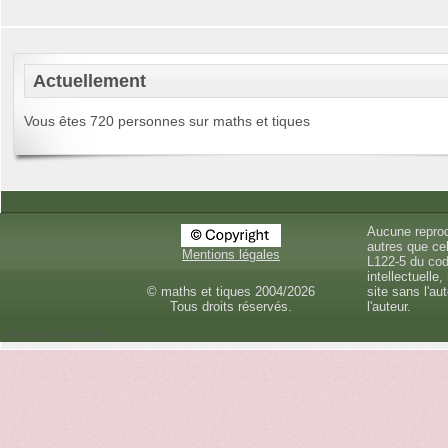
Actuellement
Vous êtes 720 personnes sur maths et tiques
Aucune reprod
autres que cel
Mentions légales
L122-5 du cod
intellectuelle,
© maths et tiques 2004/2026
site sans l'au
Tous droits réservés.
l'auteur.
vendredi 7 août 2026