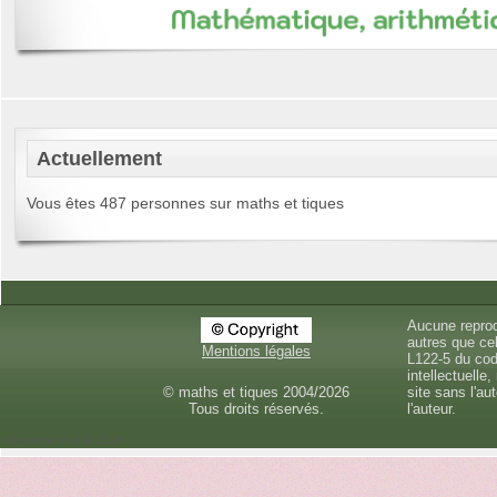
Actuellement
Vous êtes 487 personnes sur maths et tiques
Aucune reprod
autres que cel
Mentions légales
L122-5 du cod
intellectuelle,
© maths et tiques 2004/2026
site sans l'au
Tous droits réservés.
l'auteur.
dimanche 9 août 2026