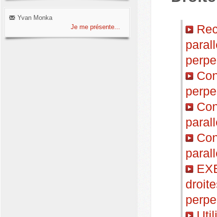
Yvan Monka
Reco
Je me présente...
parall
perpe
Cons
perpe
Cons
paral
Cons
paral
EXE
droite
perpe
Util