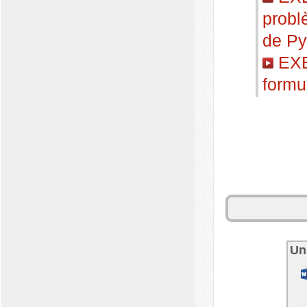
problè
de Py
EXE
formu
Un