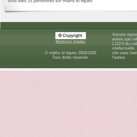
Vous êtes 25 personnes sur maths et tiques
Aucune reprod
autres que cel
Mentions légales
L122-5 du cod
intellectuelle,
© maths et tiques 2004/2026
site sans l'au
Tous droits réservés.
l'auteur.
jeudi 6 août 2026