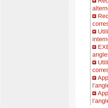
Reco
alter
Reco
corre
Util
inter
EXER
angle
Util
corre
Appl
l'angl
Appl
l'ang