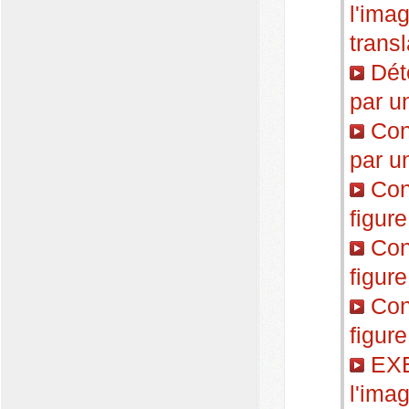
l'ima
transl
Déte
par u
Cons
par u
Cons
figure
Cons
figure
Cons
figure
EXE
l'ima