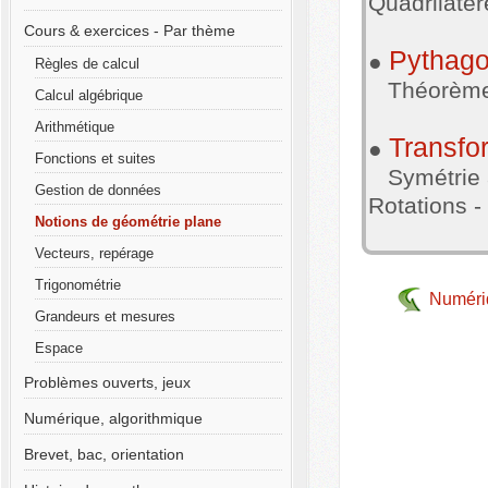
Quadrilatèr
Cours & exercices - Par thème
Pythago
●
Règles de calcul
Théorème 
Calcul algébrique
Arithmétique
Transfo
●
Fonctions et suites
Symétrie ax
Gestion de données
Rotations 
Notions de géométrie plane
Vecteurs, repérage
Trigonométrie
Numériq
Grandeurs et mesures
Espace
Problèmes ouverts, jeux
Numérique, algorithmique
Brevet, bac, orientation