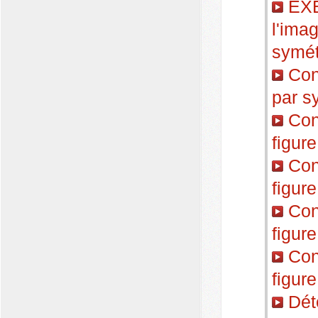
EXE
l'ima
symét
Cons
par s
Cons
figure
Cons
figure
Cons
figure
Cons
figure
Déte