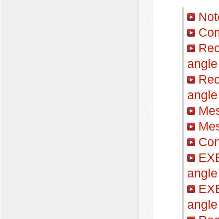
Not
Com
Reco
angle
Reco
angle
Mesu
Mesu
Cons
EXE
angle
EXE
angle