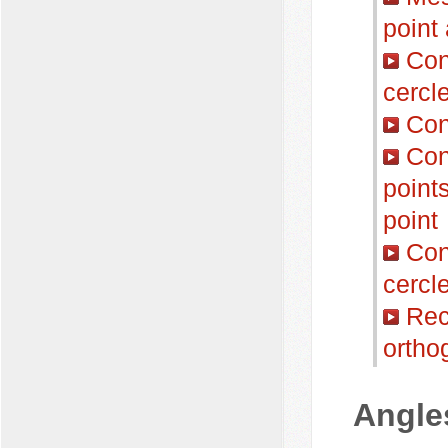
point
Conn
cercl
Cons
Cons
point
point
Cons
cercl
Reco
ortho
Angle