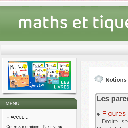
Notions
Les parc
MENU
Figures
●
↪︎ ACCUEIL
Droite, seg
Cours & exercices - Par niveau