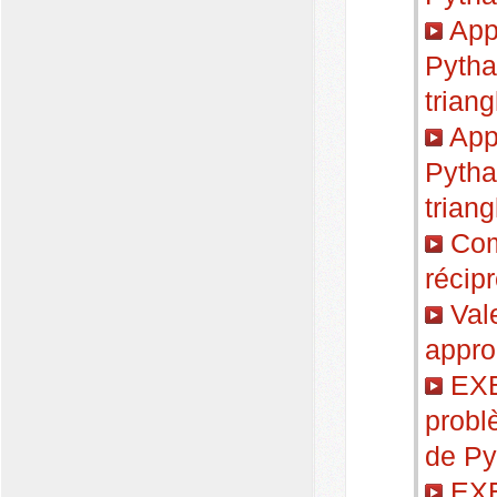
Appl
Pytha
triang
Appl
Pytha
triang
Com
récip
Vale
appr
EXE
problè
de Py
EXE