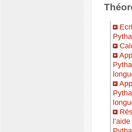
Théor
Ecri
Pytha
Calc
Appl
Pytha
longu
Appl
Pytha
longu
Rés
l'aid
Pytha