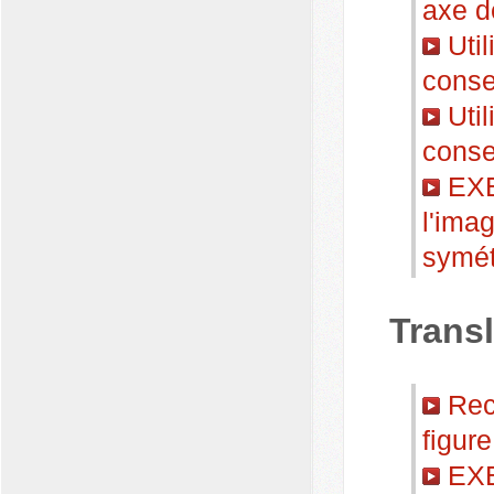
axe d
Util
conse
Util
conse
EXE
l'ima
symét
Trans
Reco
figure
EXE