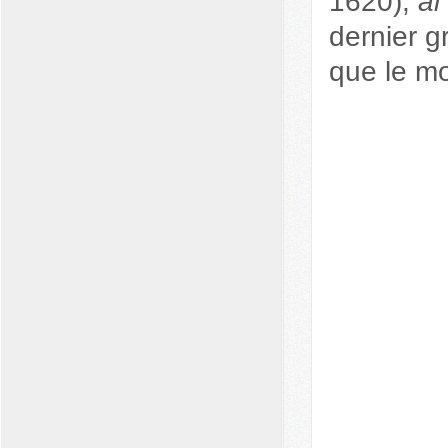
1620),
al
dernier g
que le mo