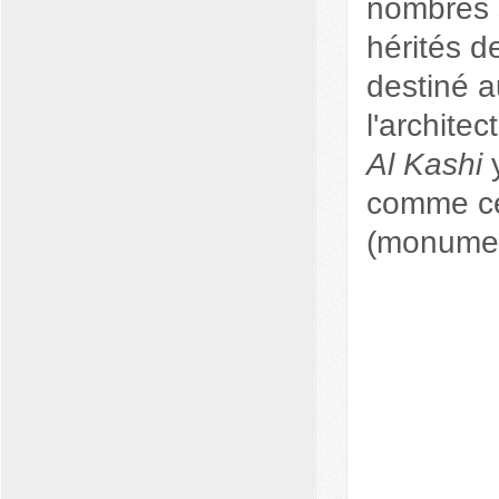
nombres 
hérités 
destiné a
l'archite
Al Kashi
y
comme ce
(monument