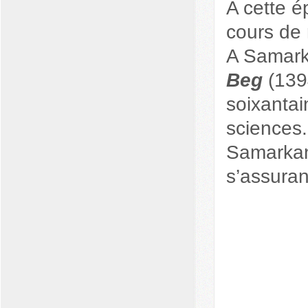
A cette é
cours de 
A Samar
Beg
(139
soixantai
sciences.
Samarkan
s’assurant