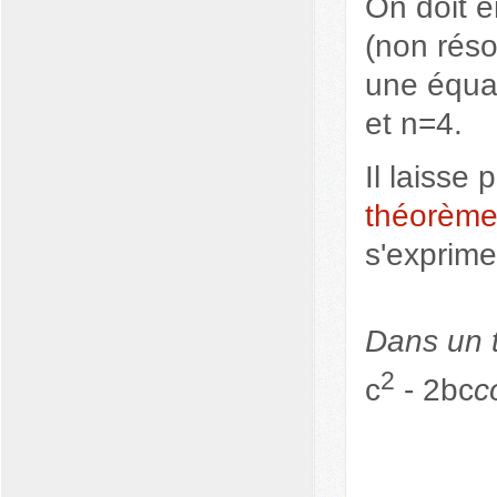
On doit 
(non rés
une équat
et n=4.
Il laisse
théorème
s'exprime
Dans un t
2
c
- 2bc
c