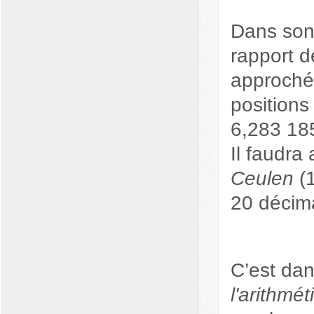
Dans so
rapport d
approch
positions
6,283 18
Il faudra
Ceulen
(1
20 décim
C’est dan
l'arithmé