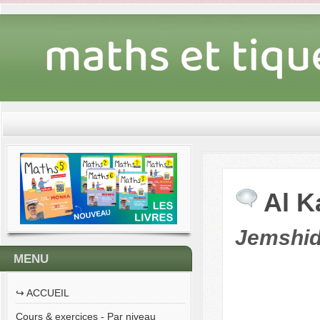
Al K
Jemshid 
MENU
↪︎ ACCUEIL
Cours & exercices - Par niveau