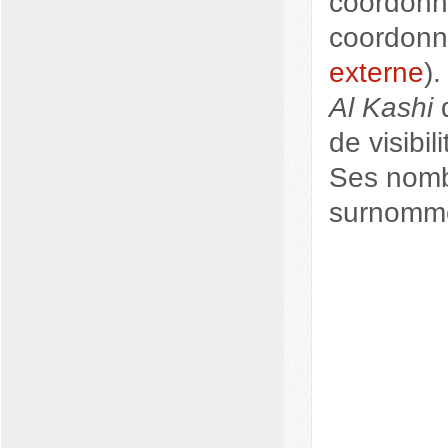
coordonn
coordonn
externe
).
Al Kashi
d
de visibil
Ses nombr
surnommé