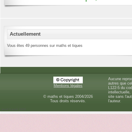
Actuellement
Vous êtes 49 personnes sur maths et tiques
Aucune reprod
autres que cel
Mentions légales
L122-5 du cod
intellectuelle,
© maths et tiques 2004/2026
site sans l'au
Tous droits réservés.
l'auteur.
jeudi 6 août 2026