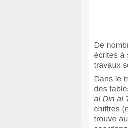
De nombr
écrites à
travaux s
Dans le t
des table
al Din al 
chiffres 
trouve au