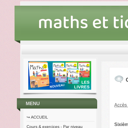
MENU
Accès 
↪︎ ACCUEIL
Sixiè
Cours & exercices - Par niveau