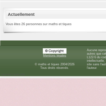
Actuellement
Vous êtes 26 personnes sur maths et tiques
Aucune reprod
autres que cel
Mentions légales
L122-5 du cod
intellectuelle,
© maths et tiques 2004/2026
site sans l'au
Tous droits réservés.
l'auteur.
vendredi 7 août 2026