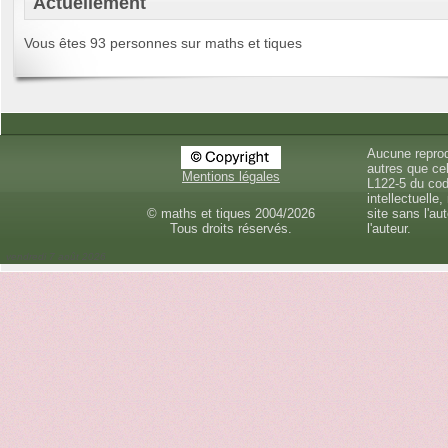
Actuellement
Vous êtes 93 personnes sur maths et tiques
Aucune reprod
autres que cel
Mentions légales
L122-5 du cod
intellectuelle,
© maths et tiques 2004/2026
site sans l'au
Tous droits réservés.
l'auteur.
vendredi 7 août 2026