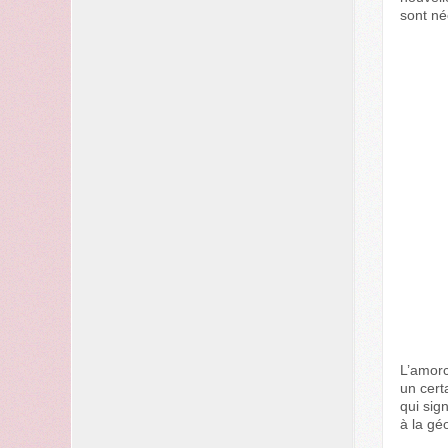
sont né
L’amorc
un cert
qui sig
à la gé