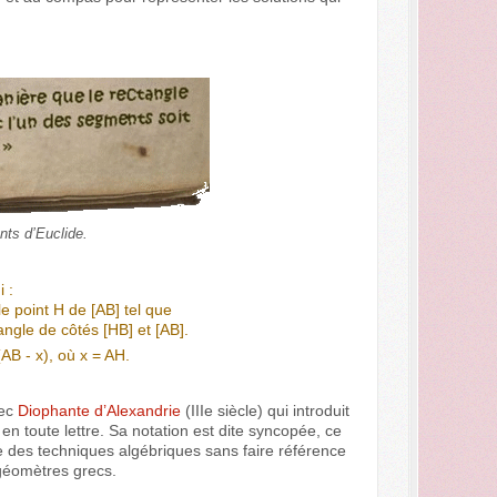
nts d’Euclide.
 :
le point H de [AB] tel que
angle de côtés [HB] et [AB].
AB - x), où x = AH.
vec
Diophante d’Alexandrie
(IIIe siècle) qui introduit
n toute lettre. Sa notation est dite syncopée, ce
se des techniques algébriques sans faire référence
 géomètres grecs.