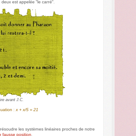
 deux est appelée "le carré".
ire avant J.C.
quation :
x + x/5 = 21
ésoudre les systèmes linéaires proches de notre
 fausse position
.