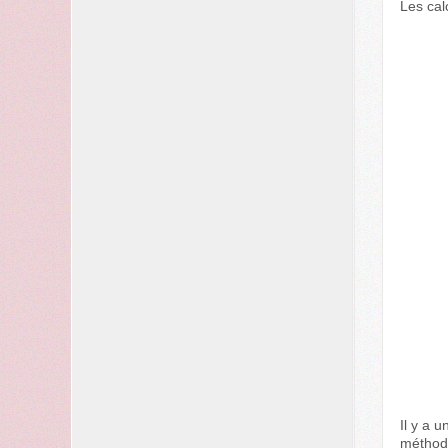
Les cal
Il y a 
méthode