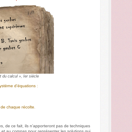
 du calcul », Ier siècle
système d’équations :
 de chaque récolte.
, de ce fait, ils n’apporteront pas de techniques
le et au compas pour représenter les solutions qui