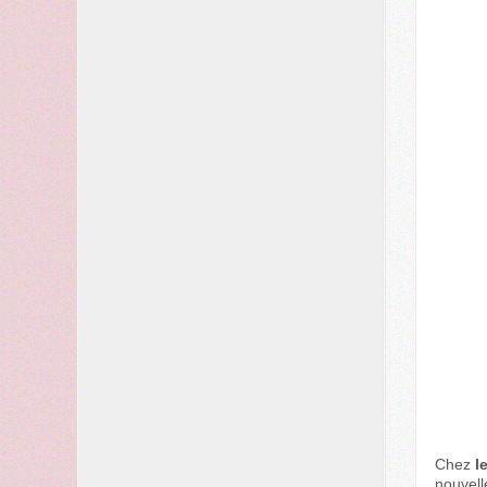
Chez
l
nouvell