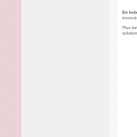
En Ind
énoncés
Plus ta
solutio