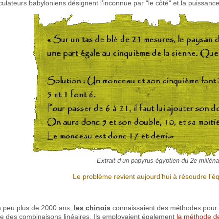
culateurs babyloniens désignent l’inconnue par "le côté" et la puissance
Extrait d’un papyrus égyptien du 2e milléna
Le problème revient aujourd’hui à résoudre l’é
un peu plus de 2000 ans,
les chinois
connaissaient des méthodes pour r
 des combinaisons linéaires. Ils employaient également
la méthode de