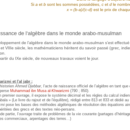
Si
a
et
b
sont les sommes possédées,
c
et
d
le nombre
x = (b-a)/(c-d)
est le prix de chaqu
issance de l’algèbre dans le monde arabo-musulman
loppement de l’algèbre dans le monde arabo-musulman s’est effectué
 et VIIIe siècle, les mathématiciens héritent du savoir passé (grec, in
ion.
partir du IXe siècle, de nouveaux travaux voient le jour.
rizmi et l'al jabr :
’historien
Ahmed Djebbar
, l’acte de naissance officiel de l’algèbre en tant que 
 perse
Muhammad ibn Musa al-Khwarizmi
(790 ; 850).
 premier ouvrage, il expose le système décimal et les règles du calcul indien.
ala » (Le livre du rajout et de l'équilibre), rédigé entre 813 et 833 et dédié au
zmi
pose les bases des méthodes algébriques de résolution des équations ain
héritées des grecs et des textes néo-persans.
de partie, l’ouvrage traite de problèmes de la vie courante (partages d’héritag
es commerciaux, arpentages des terres…)