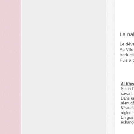
La na
Le déve
Au VIIe
traduct
Puis à 
Al Khwa
Selon l
savant
Dans un
al-muqâb
Khwari
règles 
En gran
échang