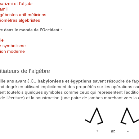
arizmi et l’al jabr
amil
gébristes arithméticiens
éomètres algébristes
re dans le monde de l’Occident :
lie
le symbolisme
tion moderne
itiateurs de l’algèbre
lle ans avant J.C.,
babyloniens et égyptiens
savent résoudre de faç
nd degré en utilisant implicitement des propriétés sur les opérations 
nt toutefois quelques symboles comme ceux qui représentent l’additi
 de l’écriture) et la soustraction (une paire de jambes marchant vers la d
+ et -