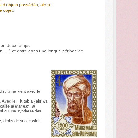
 d’objets possédés, alors :
e objet.
 en deux temps.
dien, …) et entre dans une longue période de
discipline vient avec le
 Avec le « Kitâb al-jabr wa
 calife
al Mamum
,
al
si qu’une synthèse des
e, droits de succession,