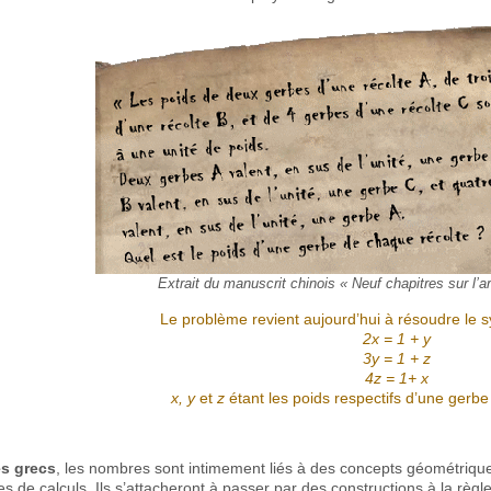
Extrait du manuscrit chinois « Neuf chapitres sur l’art
Le problème revient aujourd’hui à résoudre le 
2x = 1 + y
3y = 1 + z
4z = 1+ x
x, y
et
z
étant les poids respectifs d’une gerbe
es grecs
, les nombres sont intimement liés à des concepts géométriques
es de calculs. Ils s’attacheront à passer par des constructions à la règ