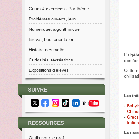
Cours & exercices - Par thème
Problèmes ouverts, jeux
Numérique, algorithmique
Brevet, bac, orientation
Histoire des maths
L’algèb
Curiosités, récréations
des équ
Expositions d'élèves
Cette r
civilis
SUIVRE
Les init
-
Babyl
-
Chino
-
Grecs
-
Indie
RESSOURCES
La nais
Outils pour le prof