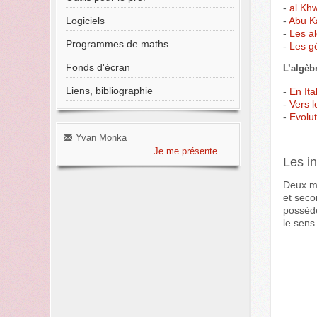
-
al Khw
-
Abu K
Logiciels
-
Les al
Programmes de maths
-
Les g
Fonds d'écran
L’algèb
Liens, bibliographie
-
En Ita
-
Vers 
-
Evolu
Yvan Monka
Je me présente...
Les in
Deux mi
et seco
possède
le sens