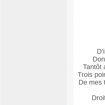
D’
Don
Tantôt 
Trois poi
De mes t
Droi