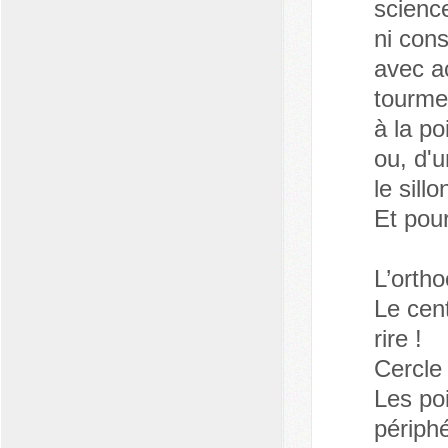
scienc
ni con
avec a
tourme
à la p
ou, d'u
le sill
Et pour
L’ortho
Le cent
rire !
Cercle 
Les po
périphé