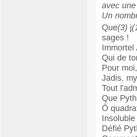
avec une 
Un nombre
Que
(3)
j
(
sages !
Immortel 
Qui de to
Pour moi,
Jadis, my
Tout l'ad
Que Pyth
Ô quadrat
Insoluble
Défié Pyt