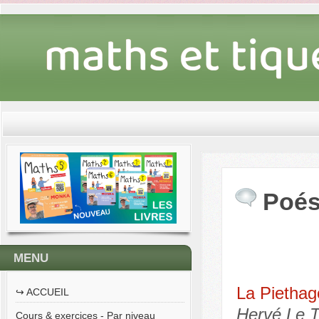
Poés
MENU
La Piethag
↪︎ ACCUEIL
Hervé Le Te
Cours & exercices - Par niveau