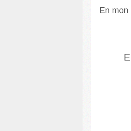
En mon s
E