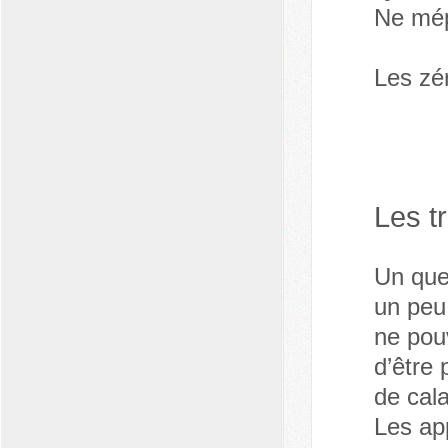
Ne mép
Les zér
Les tr
Un quel
un peu
ne pou
d’être 
de cal
Les ap