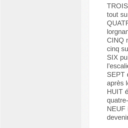
TROIS 
tout su
QUATRE
lorgnan
CINQ mi
cinq s
SIX pu
l’esca
SEPT d
après 
HUIT éq
quatre
NEUF i
deveni