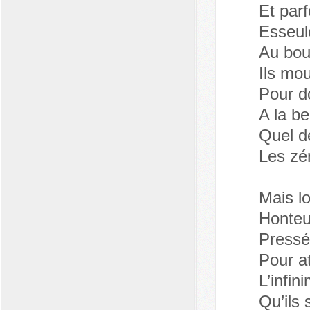
Et parf
Esseulé
Au bout
Ils mou
Pour d
A la be
Quel d
Les zé
Mais lo
Honteux
Pressés
Pour at
L’infin
Qu’ils 