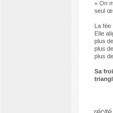
« On m
seul œi
La fée 
Elle al
plus de
plus de
plus d
Sa fro
triangl
récit