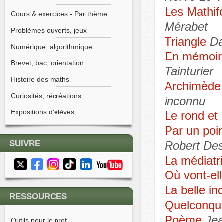
Les Mathif
Cours & exercices - Par thème
Mérabet
Problèmes ouverts, jeux
Triangle
Da
Numérique, algorithmique
En mémoir
Brevet, bac, orientation
Tainturier
Histoire des maths
Archimède 
Curiosités, récréations
inconnu
Expositions d'élèves
Le rond et l
Par un poi
SUIVRE
Robert De
La médiatr
Où vont-el
La belle i
RESSOURCES
Quelconqu
Poème
Je
Outils pour le prof