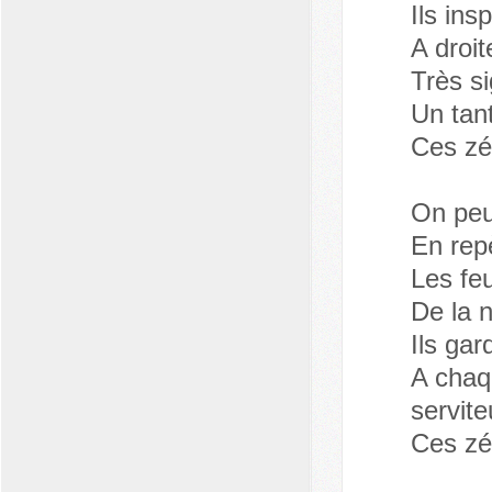
Ils ins
A droit
Très sig
Un tant
Ces zé
On peut
En rep
Les feu
De la 
Ils gar
A chaq
servite
Ces zé