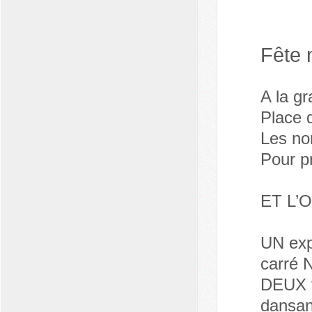
Fête 
A la gr
Place d
Les no
Pour p
ET L’O
UN exp
carré 
DEUX f
dansan