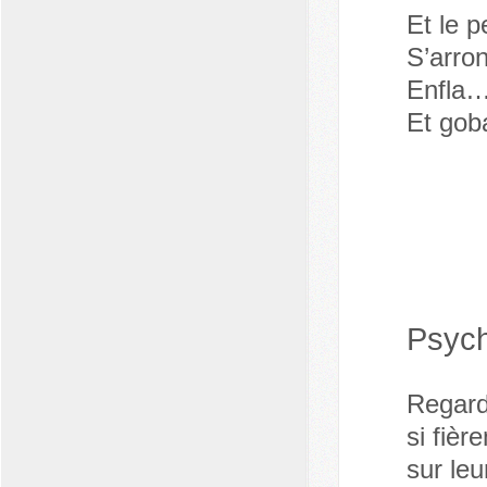
Et le p
S’arron
Enfla…
Et gob
Psych
Regard
si fiè
sur leu