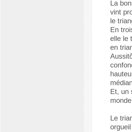
La bon
vint p
le tria
En tro
elle le
en tria
Aussitô
confon
hauteu
médiane
Et, un 
monde 
Le tria
orgueil