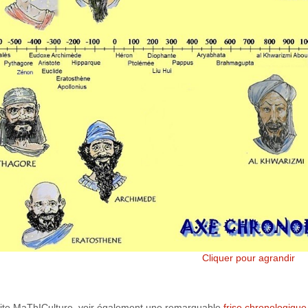
Cliquer pour agrandir
site MaThICulture, voir également une remarquable
frise chronologique