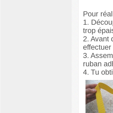
Pour réa
1. Décou
trop épai
2. Avant 
effectuer
3. Assemb
ruban adh
4. Tu obt