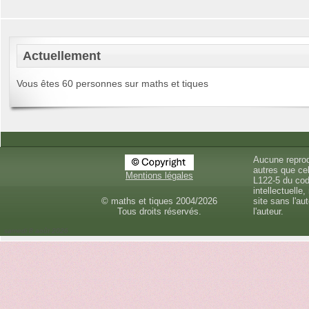
Actuellement
Vous êtes 60 personnes sur maths et tiques
Aucune reprod
autres que cel
Mentions légales
L122-5 du cod
intellectuelle,
© maths et tiques 2004/2026
site sans l'au
Tous droits réservés.
l'auteur.
samedi 8 août 2026