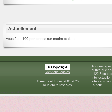
Actuellement
Vous êtes 100 personnes sur maths et tiques
Aucune reprod
autres que cel
Mentions légales
L122-5 du cod
intellectuelle,
© maths et tiques 2004/2026
site sans l'au
Tous droits réservés.
l'auteur.
jeudi 6 août 2026