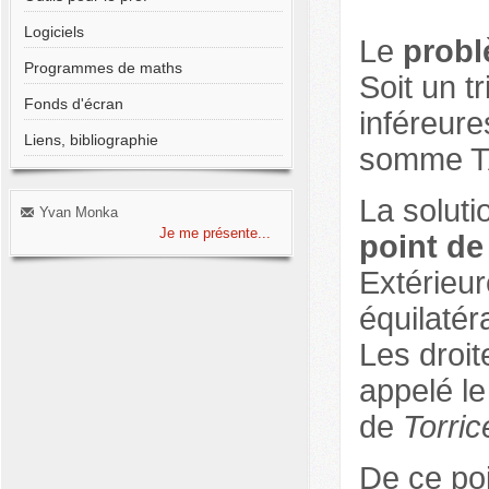
Logiciels
Le
prob
Programmes de maths
Soit un t
Fonds d'écran
inféreure
Liens, bibliographie
somme TA
La soluti
Yvan Monka
Je me présente...
point de
Extérieur
équilaté
Les droit
appelé le
de
Torrice
De ce poi