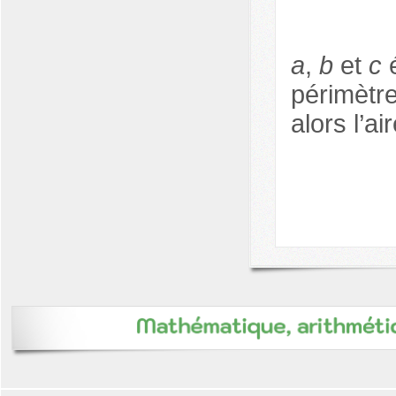
a
,
b
et
c
é
périmètre
alors l’ai