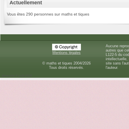
Actuellement
Vous êtes 290 personnes sur maths et tiques
Aucune reprod
autres que cel
Mentions légales
L122-5 du cod
intellectuelle,
© maths et tiques 2004/2026
site sans l'au
Tous droits réservés.
l'auteur.
dimanche 9 août 2026