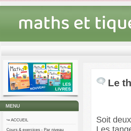
Le t
MENU
Soit deu
↪︎ ACCUEIL
Les tang
Cours & exercices - Par niveau